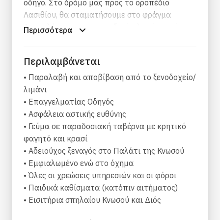
οδηγό. Στο δρόμο μας προς το οροπέδιο
Λασιθίου, θα σταματήσουμε στο φράγμα
Αποσελέμη και στο μοναδικό πλωτό χωριό
Περισσότερα
Σφενδύλη. Κατά την άφιξη, στο Λασίθι θα
επισκεφθούμε πρώτα τους παλιούς
Περιλαμβάνεται
ανεμόμυλους και το περίφημο σπήλαιο του
Δία.
• Παραλαβή και αποβίβαση από το ξενοδοχείο/
λιμάνι
Το Σπήλαιο του Δία βρίσκεται σε υψόμετρο
• Επαγγελματίας Οδηγός
1020 μ. με φανταστικούς σταλακτίτες και
• Ασφάλεια αστικής ευθύνης
σταλαγμίτες, το οποίο είναι το μεγαλύτερο και
• Γεύμα σε παραδοσιακή ταβέρνα με κρητικό
ένα από τα πιο δημοφιλή σημεία της Κρήτης.
φαγητό και κρασί
Στη συνέχεια, θα σταματήσουμε κοντά στο
• Αδειούχος ξεναγός στο Παλάτι της Κνωσού
μοναστήρι της Κεράς για παραδοσιακό κρητικό
• Εμφιαλωμένο ενώ στο όχημα
γεύμα. Μετά το γεύμα, θα επισκεφθούμε ένα
• Όλες οι χρεώσεις υπηρεσιών και οι φόροι
εργοστάσιο ελαιολάδου 4ης γενιάς όπου θα
• Παιδικά καθίσματα (κατόπιν αιτήματος)
κάνουμε μια γευσιγνωσία ελιάς και θα μάθουμε
• Εισιτήρια σπηλαίου Κνωσού και Διός
τα πάντα για την παραγωγή ελαιολάδου. Η
τελευταία και καλύτερη στάση της περιήγησης