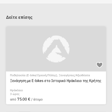
Δείτε επίσης
Ποδηλασία (E-bike/Ορεινή/Πόλης)
,
Ξεναγήσεις/Αξιοθέατα
Ξενάγηση με E-bikes στο Ιστορικό Ηράκλειο της Κρήτης
Ηράκλειο
3 ώρες
75.00 €
από
/ άτομο