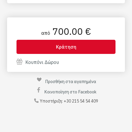
από Ηράκλειο, Ελούντα, Χερσόνησο και
Μάλια. Αγ. Πελαγία, Αγ. Νικόλαος, Σίσι,
Ρέθυμνο. (Δεν παραλαμβάνουμε από την
περιοχή των Χανίων)
700.00 €
από
Κράτηση
Κουπόνι Δώρου
Προσθήκη στα αγαπημένα
Κοινοποίηση στο Facebook
Υποστήριξη:
+30 215 54 54 409