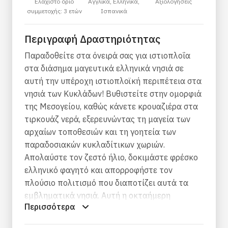
Ελάχιστο όριο
Αγγλικά, Ελληνικά,
Αξιολογήσεις
συμμετοχής: 3 ετών
Ισπανικά
Περιγραφή Δραστηριότητας
Παραδοθείτε στα όνειρά σας για ιστιοπλοΐα
στα διάσημα μαγευτικά ελληνικά νησιά σε
αυτή την υπέροχη ιστιοπλοϊκή περιπέτεια στα
νησιά των Κυκλάδων! Βυθιστείτε στην ομορφιά
της Μεσογείου, καθώς κάνετε κρουαζιέρα στα
τιρκουάζ νερά, εξερευνώντας τη μαγεία των
αρχαίων τοποθεσιών και τη γοητεία των
παραδοσιακών κυκλαδίτικων χωριών.
Απολαύστε τον ζεστό ήλιο, δοκιμάστε φρέσκο ​​
ελληνικό φαγητό και απορροφήστε τον
πλούσιο πολιτισμό που διαποτίζει αυτά τα
εμβληματικά νησιά. Αυτή η οκταήμερη
Περισσότερα
ιστιοπλοϊκή περιπέτεια, υπόσχεται μια
απαράμιλλη ελληνική εμπειρία πεζοπορίας,