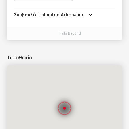
της Μήλου.
Πλοηγηθείτε στους παγκοσμίου φήμης
Συμβουλές Unlimited Adrenaline
κολπίσκους του Κλέφτικου και γίνετε
μάρτυρας με τα μάτια σας τους
εντυπωσιακούς βραχώδεις σχηματισμούς, τα
Trails Beyond
σμαραγδένια νερά και τις σπηλιές του που
διαβρώνονται από τη θάλασσα.
Κολυμπήστε σε απόμερες παραλίες και
Τοποθεσία
γαλαζοπράσινα κρυστάλλινα νερά στο
ακατοίκητο νησί Πολύιγος, προσβάσιμο μόνο
με ιδιωτικό γιοτ.
Περπατήστε στον παραδοσιακό οικισμό
Κάστρο στη Σίφνο και απολαύστε την
εκπληκτική θέα στο Αιγαίο Πέλαγος.
Απολαύστε τη νόστιμη τοπική κουζίνα και
τη φιλοξενία των ντόπιων.
1η μέρα: Αθήνα – Ακρωτήριο Σούνιο / Κύθνος