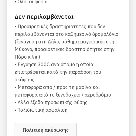
• Όλοι οι φόροι
πύλη είτε μια ομάδα φίλων ή οικογένειας που
αναζητά ποιοτικό χρόνο μαζί, ενώ ταξιδεύετε
Δεν περιλαμβάνεται
και εξερευνάτε τα νησιά των Κυκλάδων, αυτές
• Προαιρετικές δραστηριότητες που δεν
είναι οι τέλειες διακοπές για εσάς.
περιλαμβάνονται στο καθημερινό δρομολόγιο
Τα κυριότερα σημεία περιηγήσεων
(ξενάγηση στη Δήλο, μάθημα μαγειρικής στη
Μύκονο, προαιρετικές δραστηριότητες στην
Περάστε το Αιγαίο και εξερευνήστε τα
Πάρο κ.λπ.)
κρυμμένα διαμάντια των νησιών των
• Εγγύηση 300€ ανά άτομο η οποία
Κυκλάδων σε ένα γιοτ με καταμαράν.
επιστρέφεται κατά την παράδοση του
Ανεβείτε το μονοπάτι προς τη Χώρα της
σκάφους
Σερίφου και απολαύστε την πανοραμική θέα
• Μεταφορά από / προς τη μαρίνα και
που προσφέρει.
μεταφορά από το ξενοδοχείο / αεροδρόμιο
Απολαύστε την ηρεμία της μη τουριστικής
• Άλλα έξοδα προσωπικής φύσης
και γνήσιας αυθεντικής Κιμώλου.
• Ταξιδιωτική ασφάλιση
Εξερευνήστε το ηφαιστειακό νησί της Μήλου,
ένα από τα πιο εντυπωσιακά νησιά της
Ελλάδας, όπου ανακαλύφθηκε η Αφροδίτη
Πολιτική ακύρωσης