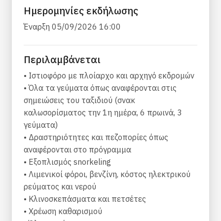
αποκαλύπτοντας τον ποικιλόμορφο
Ημερομηνίες εκδήλωσης
χαρακτήρα κάθε προορισμού.
Έναρξη 05/09/2026 16:00
Από χαλαρά, μη τουριστικά νησιά όπως η
Κύθνος, η Σέριφος και η Κίμωλος μέχρι το
Περιλαμβάνεται
αριστοκρατικό νησί της Σίφνου και το
ηφαιστειογενές νησί της Μήλου, που φημίζεται
• Ιστιοφόρο με πλοίαρχο και αρχηγό εκδρομών
παγκοσμίως για τις μαγευτικές παραλίες της, η
• Όλα τα γεύματα όπως αναφέρονται στις
περιπέτειά σας περιλαμβάνει τα καλύτερα
σημειώσεις του ταξιδιού (σνακ
του αρχιπελάγους των Κυκλάδων.
καλωσορίσματος την 1η ημέρα, 6 πρωινά, 3
Περιηγηθείτε στο πεντακάθαρο Αιγαίο
γεύματα)
Πέλαγος, ανακαλύπτοντας τα ιδανικά για καρτ
• Δραστηριότητες και πεζοπορίες όπως
ποστάλ, ασβεστωμένα χωριά και τα ζαφείρια
αναφέρονται στο πρόγραμμα
νερά της Ελλάδας. Απολαύστε το κολύμπι σε
• Εξοπλισμός snorkeling
απομονωμένες παραλίες, απροσπέλαστες με
• Λιμενικοί φόροι, βενζίνη, κόστος ηλεκτρικού
αυτοκίνητο και ευτυχία στο σκάφος με τους
ρεύματος και νερού
συναδέλφους σας ιστιοπλοϊκούς!
• Κλινοσκεπάσματα και πετσέτες
• Χρέωση καθαρισμού
Είτε είστε ζευγάρι που αναζητά μια ρομαντική