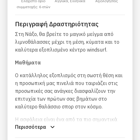
Ελάχιστο όριο
Αγγλικά, Ελληνικά
Αξιολογήσεις
συμμετοχής: 6 ετών
Περιγραφή Δραστηριότητας
Στη Νάξο, θα βρείτε το μαγικό μείγμα από
λιμνοθάλασσες μέχρι τη μέση, κύματα και το
καλύτερα εξοπλισμένο κέντρο windsurf.
Μαθήματα
Ο κατάλληλος εξοπλισμός στη σωστή θέση και
η προσωπική μας πινελιά που ταιριάζει στις
προσωπικές σας ανάγκες διασφαλίζουν την
επιτυχία των πρώτων σας βημάτων στο
καλύτερο θαλάσσιο σπορ στον κόσμο.
Η ασφάλεια είναι ένα από τα πιο σημαντικά
Περισσότερα
χαρακτηριστικά του κέντρου σέρφινγκ. Ένα
μηχανοκίνητο σκάφος που είναι έτοιμο και