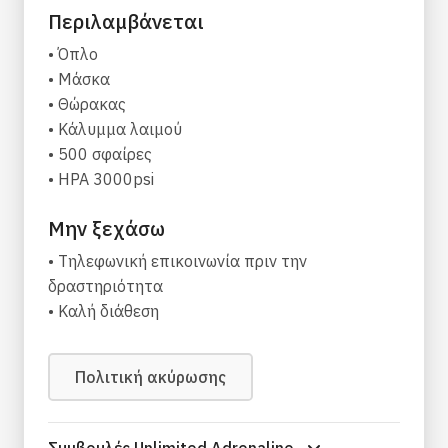
Περιλαμβάνεται
Κράτηση του πεδίου για 3 ώρες με την εποπτεία
• Όπλο
κριτών
• Μάσκα
EXTRA ΧΡΩΜΑΤΟΣΦΑΙΡΕΣ
• Θώρακας
• Κάλυμμα λαιμού
100 χρωματόσφαιρες 5€
• 500 σφαίρες
500 χρωματόσφαιρες 15€
• HPA 3000psi
2000 χρωματόσφαιρες 60€
Μην ξεχάσω
ΕΝΟΙΚΙΑΣΗ ΦΟΡΜΑΣ
• Tηλεφωνική επικοινωνία πριν την
extra ολόσωμη φόρμα 5€
δραστηριότητα
• Καλή διάθεση
*Για να πραγματοποιηθεί η δραστηριότητα
πρέπει να συμπληρωθούν τουλάχιστον 10
συμμετοχές.
Πολιτική ακύρωσης
Συμβουλές Unlimited Adrenaline