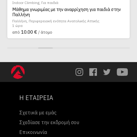
limbing
,
Για παιδιά
Indoor Climbi
γνωριμίας με την αναρρίχηση για παιδιά στην
Ιδιαίτερο μ
η
Παλλήνη
 Περιφερειακή ενότητα Ανατολικής Αττικής
Παλλήνη
1 ώρα
00 €
17.00 
/ άτομο
από
Η ΕΤΑΙΡΕΙΑ
Σχετικά με εμάς
Σχεδίασε την εκδρομή σου
Επικοινωνία