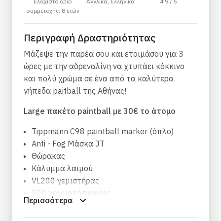
Ελάχιστο όριο
Αγγλικά, Ελληνικά
4.9 / 5
συμμετοχής: 8 ετών
Περιγραφή Δραστηριότητας
Μάζεψε την παρέα σου και ετοιμάσου για 3
ώρες με την αδρεναλίνη να χτυπάει κόκκινο
και πολύ χρώμα σε ένα από τα καλύτερα
γήπεδα paitball της Αθήνας!
Large πακέτο paintball με 30€ το άτομο
Tippmann C98 paintball marker (όπλο)
Anti - Fog Μάσκα JT
Θώρακας
Κάλυμμα λαιμού
VL200 γεμιστήρας
500 χρωματόσφαιρες
Περισσότερα
Δωρεάν γέμισμα πεπιεσμένου αέρα
Ενημέρωση για τους κανόνες ασφαλείας