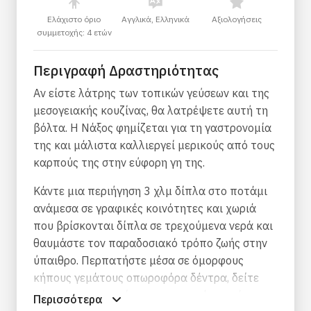
Ελάχιστο όριο
Αγγλικά, Ελληνικά
Αξιολογήσεις
συμμετοχής: 4 ετών
Περιγραφή Δραστηριότητας
Αν είστε λάτρης των τοπικών γεύσεων και της
μεσογειακής κουζίνας, θα λατρέψετε αυτή τη
βόλτα. Η Νάξος φημίζεται για τη γαστρονομία
της και μάλιστα καλλιεργεί μερικούς από τους
καρπούς της στην εύφορη γη της.
Κάντε μια περιήγηση 3 χλμ δίπλα στο ποτάμι
ανάμεσα σε γραφικές κοινότητες και χωριά
που βρίσκονται δίπλα σε τρεχούμενα νερά και
θαυμάστε τον παραδοσιακό τρόπο ζωής στην
ύπαιθρο. Περπατήστε μέσα σε όμορφους
κήπους γεμάτους οπωροφόρα δέντρα, δείτε
μόνοι σας τι σημαίνει πραγματικά «αγρόκτημα
Περισσότερα