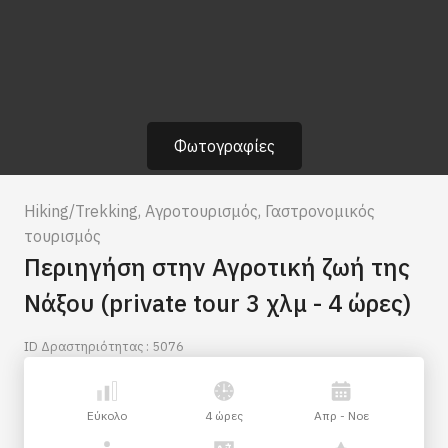
Φωτογραφίες
Hiking/Trekking
,
Αγροτουρισμός
,
Γαστρονομικός
τουρισμός
Περιηγήση στην Αγροτική ζωή της
Νάξου (private tour 3 χλμ - 4 ώρες)
ID Δραστηριότητας : 5076
Εύκολο
4 ώρες
Απρ - Νοε