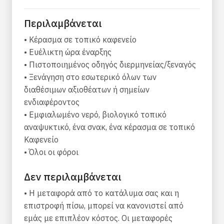
στο πιρούνι» και ανακαλύψτε ξανά την
περίπλοκη εξάρτηση του ανθρώπου από τη
Περιλαμβάνεται
φύση για συντήρηση, μακριά από τους
μηχανισμούς της μαζικής παραγωγής.
• Κέρασμα σε τοπικό καφενείο
Ολοκληρώστε την περιήγηση με μια τοπική
• Ευέλικτη ώρα έναρξης
λιχουδιά σε ένα παραδοσιακό καφενείο.
• Πιστοποιημένος οδηγός διερμηνείας/ξεναγός
• Ξενάγηση στο εσωτερικό όλων των
Αυτή η 3ωρη βόλτα δίπλα στο ποτάμι θα σας
διαθέσιμων αξιοθέατων ή σημείων
μεταφέρει μέσα από πλακόστρωτα μονοπάτια
ενδιαφέροντος
που την κάνουν κατάλληλη για όλες τις
• Εμφιαλωμένο νερό, βιολογικό τοπικό
ηλικίες. Μπορεί να συναντήσετε λασπωμένα
αναψυκτικό, ένα σνακ, ένα κέρασμα σε τοπικό
μέρη την εποχή των βροχών.
Καφενείο
• Όλοι οι φόροι
Αξιοθέατα
Δεν περιλαμβάνεται
Τα γραφικά χωριά της Ποταμιάς
Δύο βυζαντινά ξωκλήσια
• Η μεταφορά από το κατάλυμα σας και η
Πολύχρωμα δέντρα
επιστροφή πίσω, μπορεί να κανονιστεί από
Ενετικός πύργος
εμάς με επιπλέον κόστος. Οι μεταφορές