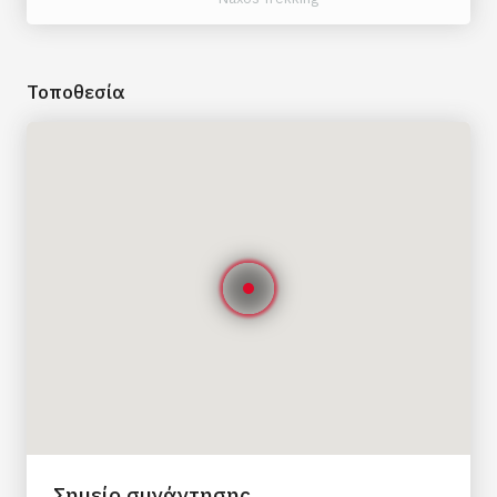
5. Τελικό σημείο
Χωριό Ποταμιά
Τοποθεσία
6. Δωρεάν γεύμα
Ναι
7. Χρόνος επιστροφής
Περίπου 1:30 μ.μ.
Σημείο συνάντησης