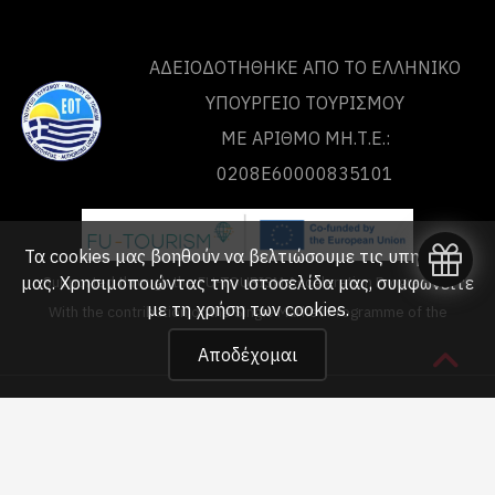
ΑΔΕΙΟΔΟΤΗΘΗΚΕ ΑΠΟ ΤO ΕΛΛΗΝΙΚΟ
ΥΠΟΥΡΓΕΙΟ ΤΟΥΡΙΣΜΟΥ
ΜΕ ΑΡΙΘΜΟ ΜΗ.Τ.Ε.:
0208Ε60000835101
Τα cookies μας βοηθούν να βελτιώσουμε τις υπηρεσίες
μας. Χρησιμοποιώντας την ιστοσελίδα μας, συμφωνείτε
Supported through the FU-TOURISM Acceleration Programme
με τη
χρήση των cookies
.
With the contribution of the Single Market Programme of the
European Union
Αποδέχομαι
Copyright © 2020 - 2026 unlimited-adrenaline.gr!