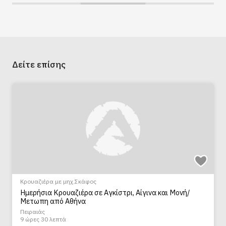
στο πλοίο και επιστροφή από ξενοδοχεία στο
κέντρο της Αθήνας με επιπλέον χρέωση 15
Ευρώ ανά άτομο. Μπορεί να κανονιστεί
κατόπιν αιτήματος, εάν ζητηθεί τουλάχιστον
24 ώρες πριν από την ημερομηνία κράτησης. Η
Δείτε επίσης
ακριβής ώρα παραλαβής θα επιβεβαιωθεί μετά
τις 7 μ.μ. το απόγευμα που προηγείται της
προγραμματισμένης ημερομηνίας αναχώρησης.
Προαιρετική ποδηλατική εκδρομή στο
Αγκίστρι (10 ευρώ)
Κρουαζιέρα με μηχ.Σκάφος
Ημερήσια Κρουαζιέρα σε Αγκίστρι, Αίγινα και Μονή/
Μετωπη από Αθήνα
Πειραιάς
9 ώρες 30 λεπτά