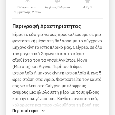
Ελάχιστο όριο
Αγγλικά, Ελληνικά
4.7 / 5
συμμετοχής: 2 ετών
Περιγραφή Δραστηριότητας
Είμαστε εδώ για να σας προσκαλέσουμε σε μια
φανταστική μέρα στη θάλασσα με το σύγχρονο
μηχανοκίνητο ιστιοπλοϊκό μας, Calypso, σε όλο
τον μαγευτικό Σαρωνικό και τα κύρια
αξιοθέατα του τα νησιά Αγκίστρι, Μονή
(Μετόπη) και Αίγινα. Περίπου 5 ώρες
ιστιοπλοΐα ή μηχανοκίνητη ιστιοπλοΐα & έως 5
ώρες στάση στα νησιά. Φανταστείτε τον εαυτό
σας να πλέει στο Calypso με ελαφρούς
ανέμους μια ηλιόλουστη μέρα με τους φίλους
και την οικογένειά σας. Καθίστε αναπαυτικά,
χαλαρώστε και παρακολουθήστε τη βουή της
Περισσότερα
πόλης να σβήνει απολαμβάνοντας τον ήρεμο