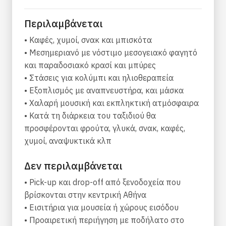
Ορίζοντα του Αιγαίου. Η περιπέτειά μας θα
ξεκινήσει στις 9 το πρωί από την Αθήνα, τη
Περιλαμβάνεται
Μαρίνα Ζέας, και θα τελειώσει στο ίδιο λιμάνι
• Kαφές, χυμοί, σνακ και μπισκότα
στις 7 το απόγευμα.
• Μεσημεριανό με νόστιμο μεσογειακό φαγητό
Εξερευνήστε το Αγκίστρι μόνοι σας ή
και παραδοσιακό κρασί και μπύρες
εγγραφείτε στην ποδηλατική μας περιήγηση!
• Στάσεις για κολύμπι και ηλιοθεραπεία
Στάση κολύμβησης στη Μετόπη - πηδήξτε
• Εξοπλισμός με αναπνευστήρα, και μάσκα
από το σκάφος!
• Χαλαρή μουσική και εκπληκτική ατμόσφαιρα
Γεύμα για ενέργεια - Ελληνικό Στυλ! Πάρτε
• Κατά τη διάρκεια του ταξιδιού θα
μια ελληνική μπύρα!
προσφέρονται φρούτα, γλυκά, σνακ, καφές,
Εξερευνήστε την Αίγινα - 1η πρωτεύουσα της
χυμοί, αναψυκτικά κλπ
Ελλάδας!
Δεν περιλαμβάνεται
Επιστροφή στο πλοίο, χαλαρώστε στο
κατάστρωμα κάνοντας ηλιοθεραπεία καθώς
• Pick-up και drop-off από ξενοδοχεία που
πλέουμε πίσω στην Αθήνα!
βρίσκονται στην κεντρική Αθήνα
Προαιρετική ποδηλατική περιήγηση στο νησί
• Εισιτήρια για μουσεία ή χώρους εισόδου
Αγκίστρι
• Προαιρετική περιήγηση με ποδήλατο στο