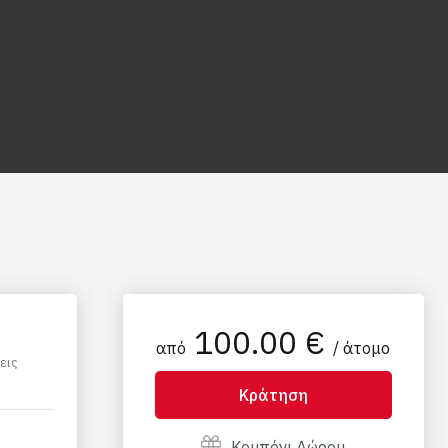
100.00 €
από
/ άτομο
εις
Κράτηση
Κουπόνι Δώρου