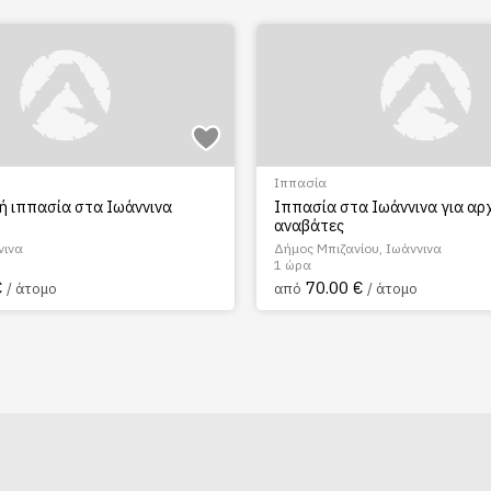
Ιππασία
ή ιππασία στα Ιωάννινα
Ιππασία στα Ιωάννινα για αρ
αναβάτες
νινα
Δήμος Μπιζανίου, Ιωάννινα
1 ώρα
€
70.00 €
/ άτομο
από
/ άτομο