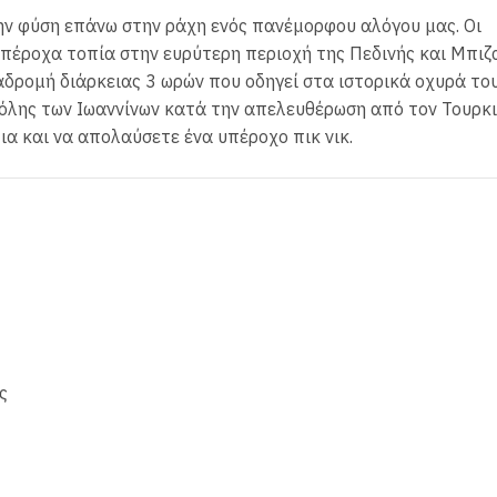
ην φύση επάνω στην ράχη ενός πανέμορφου αλόγου μας. Οι
πέροχα τοπία στην ευρύτερη περιοχή της Πεδινής και Μπιζα
ιαδρομή διάρκειας 3 ωρών που οδηγεί στα ιστορικά οχυρά το
πόλης των Ιωαννίνων κατά την απελευθέρωση από τον Τουρκ
α και να απολαύσετε ένα υπέροχο πικ νικ.
ς