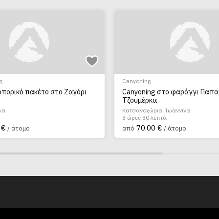
g
Canyoning
οπορικό πακέτο στο Ζαγόρι
Canyoning στο φαράγγι Παπα
Τζουμέρκα
να
Κατσανοχώρια, Ιωάννινα
3 ώρες 30 λεπτά
 €
70.00 €
/ άτομο
από
/ άτομο