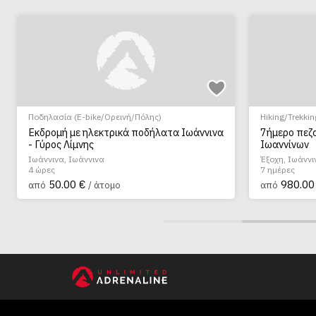
Ποδηλασία (E-bike/Ορεινή/Πόλης)
Hiking/Trekkin
Εκδρομή με ηλεκτρικά ποδήλατα Ιωάννινα
7ήμερο πεζ
- Γύρος Λίμνης
Ιωαννίνων
Ιωάννινα, Ιωάννινα
Έξοχη, Ιωάννι
4 ώρες
7 ημέρες
50.00 €
980.00
από
/ άτομο
από