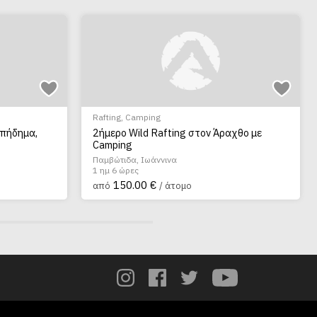
Rafting
,
Camping
πήδημα,
2ήμερο Wild Rafting στον Άραχθο με
Camping
Παμβώτιδα, Ιωάννινα
1 ημ 6 ώρες
150.00 €
από
/ άτομο