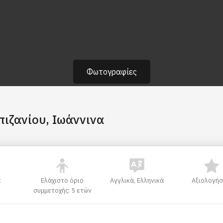
Φωτογραφίες
πιζανίου, Ιωάννινα
κ
Ελάχιστο όριο
Αγγλικά, Ελληνικά
Αξιολογήσ
συμμετοχής: 5 ετών