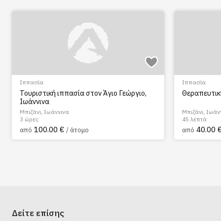
Ιππασία
Ιππασία
Τουριστική ιππασία στον Άγιο Γεώργιο,
Θεραπευτικ
Ιωάννινα
Μπιζάνι, Ιωάννινα
Μπιζάνι, Ιωάν
3 ώρες
45 λεπτά
100.00 €
40.00 
από
/ άτομο
από
Δείτε επίσης