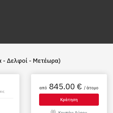
 - Δελφοί - Μετέωρα)
845.00 €
από
/ άτομο
εις
Κράτηση
Κουπόνι Δώρου