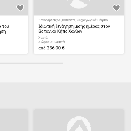
Ξεναγήσεις/Αξιοθέατα
,
Ψυχαγωγικά Πάρκα
ά του
Ιδιωτική ξενάγηση μισής ημέρας στον
ηση
Βοτανικό Κήπο Χανίων
Χανιά
3 ώρες 30 λεπτά
356.00 €
από