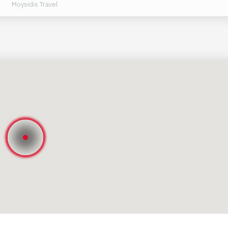
Moysidis Travel
ισκεφθούμε το Ιερό του Ολυμπίου Διός, το Αρχαίο Στάδιο κ
τον κόσμο σημείο. Αφού δούμε την Αρχαία Ολυμπία, θα
 – τους Δελφούς. Εκεί θα σταματήσουμε για το βράδυ.
φαλός της Γης. Είναι το σπίτι του παγκοσμίου φήμης μαντείο
δώ για να μάθουν για το μέλλον τους ή να ζητήσουν συμβου
ια της Πυθίας. Επίσης, υπάρχει ένα από τα πιο ενδιαφέρον
ώντας μέσα από αυθεντικά χωριουδάκια της Στερεάς Ελλάδα
λαμπάκας.
ην Αθήνα
ς χώρας – τα Μετέωρα. Ένα πραγματικό γεωλογικό θαύμα που
ι επισκέπτες από όλο τον κόσμο. Αλλά είναι γνωστό όχι μό