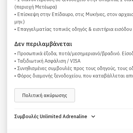
Πρόγραμμα:
(περιοχή Μετέωρα)
• Επίσκεψη στην Επίδαυρο, στις Μυκήνες, στον αρχα
1η μέρα: Ολυμπία μέσω Ναυπλίου
μην.)
• Επαγγελματίας τοπικός οδηγός & εισιτήρια εισόδου
Κόρινθος, Κόρινθος, Περιφέρεια Κορινθίας, Πελοπόν
Αθήνα (η ώρα αναχώρησης είναι περίπου στις 9-00). 
Δεν περιλαμβάνεται
οδηγούν στη Διώρυγα της Κορίνθου. Εκεί θα κάνουμε p
• Προσωπικά έξοδα, ποτά/μεσημεριανό/βραδινό. Είσοδ
Το Αρχαίο Θέατρο της Επιδαύρου:
Επόμενος σταθμός
• Ταξιδιωτική Ασφάλιση / VISA
διατηρημένο αρχαίο θέατρο στην Ελλάδα.
• Συνηθισμένες συμβουλές προς τους οδηγούς, τους ο
• Φόρος διαμονής ξενοδοχείου, που καταβάλλεται απ
Μυκήνες
: Μετά από αυτό, θα μεταφερθούμε στο Ναύπ
βόλτα, θα προχωρήσουμε στις Μυκήνες, το βασίλειο 
Πολιτική ακύρωσης
Ολυμπία:
Η μέρα μας θα κλείσει στη γενέτειρα των Ο
διανυκτερεύσουμε.
Διανυκτέρευση: Ολυμπία
Συμβουλές Unlimited Adrenaline
2η μέρα: Ολυμπία προς Δελφούς