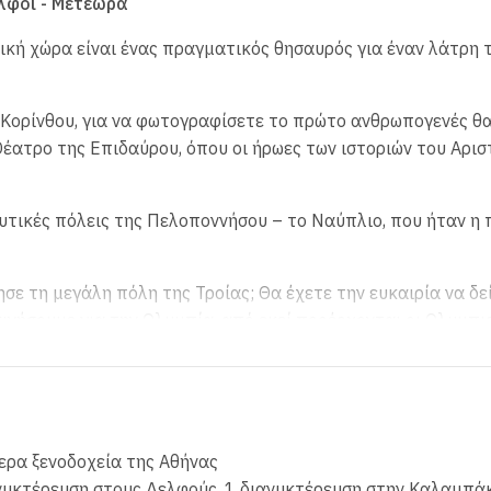
ελφοί - Μετέωρα
ική χώρα είναι ένας πραγματικός θησαυρός για έναν λάτρη 
 Κορίνθου, για να φωτογραφίσετε το πρώτο ανθρωπογενές θ
Θέατρο της Επιδαύρου, όπου οι ήρωες των ιστοριών του Αρι
ευτικές πόλεις της Πελοποννήσου – το Ναύπλιο, που ήταν η
ε τη μεγάλη πόλη της Τροίας; Θα έχετε την ευκαιρία να δε
κινήσουμε για την Ολυμπία, από εκεί προέρχονται οι Ολυμπι
εωρούνταν το κέντρο του κόσμου.
δείας μας. Το πραγματικό γεωλογικό θαύμα, οι γιγάντιοι βρ
ερα ξενοδοχεία της Αθήνας
υπωσιακά τοπία σχηματίστηκαν πριν από εκατομμύρια χρόνι
ιανυκτέρευση στους Δελφούς, 1 διανυκτέρευση στην Καλαμπά