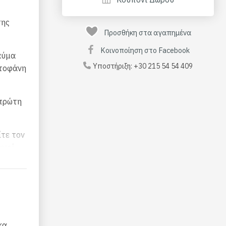
της
Προσθήκη στα αγαπημένα
Κοινοποίηση στο Facebook
αύμα
Υποστήριξη:
+30 215 54 54 409
στοφάνη
 πρώτη
ίτε τον
ακοί
άχοι
α.
κα