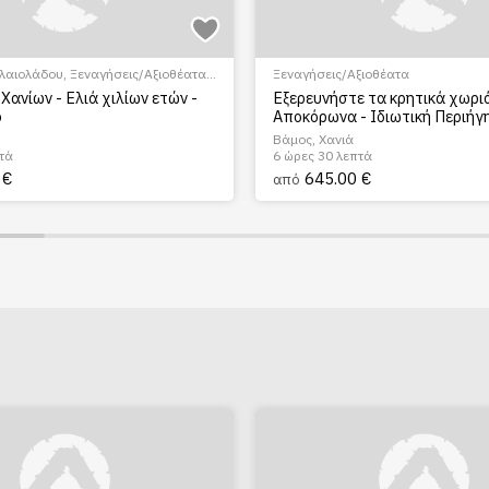
ελαιολάδου
,
Ξεναγήσεις/Αξιοθέατα
,
Ξεναγήσεις/Αξιοθέατα
λης
,
Πολιτιστικά - Πολιτισμικά
Χανίων - Ελιά χιλίων ετών -
Εξερευνήστε τα κρητικά χωρι
ο
Αποκόρωνα - Ιδιωτική Περιήγ
Βάμος, Χανιά
τά
6 ώρες 30 λεπτά
 €
645.00 €
από