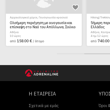
Αρχαιολογικοί χώροι
,
Γευσιγνωσία κρασιού
Hiking/Trekkin
Τουρισμός
,
Πο
Ολοήμερη περιήγηση με οινογευσία και
5ήμερη περι
επίσκεψη στο Ναό του Απόλλωνα, Σούνιο
Ελλάδος
Αθήνα
Αθήνα, Κεντρ
10 ώρες
4 ημ 12 ώρες
158.00 €
740.00
από
/ άτομο
από
Η ΕΤΑΙΡΕΙΑ
ΥΠΟ
Σχετικά με εμάς
Όροι 