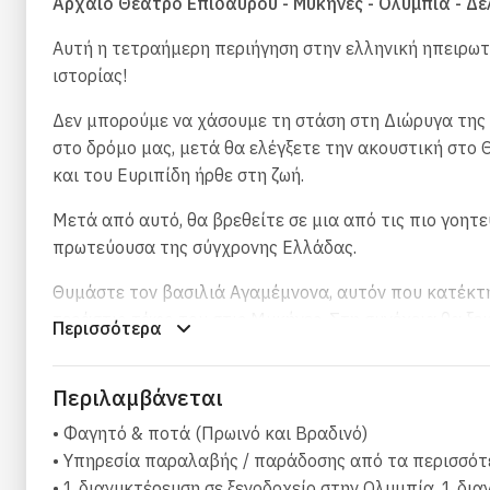
Αρχαίο Θέατρο Επιδαύρου - Μυκήνες - Ολυμπία - Δ
Αυτή η τετραήμερη περιήγηση στην ελληνική ηπειρωτ
ιστορίας!
Δεν μπορούμε να χάσουμε τη στάση στη Διώρυγα της
στο δρόμο μας, μετά θα ελέγξετε την ακουστική στο 
και του Ευριπίδη ήρθε στη ζωή.
Μετά από αυτό, θα βρεθείτε σε μια από τις πιο γοητ
πρωτεύουσα της σύγχρονης Ελλάδας.
Θυμάστε τον βασιλιά Αγαμέμνονα, αυτόν που κατέκτησ
τεράστιο τάφο του στις Μυκήνες. Στη συνέχεια θα ξε
Περισσότερα
Αγώνες.
Η επόμενη στάση μας θα είναι στους Δελφούς, που θ
Περιλαμβάνεται
• Φαγητό & ποτά (Πρωινό και Βραδινό)
Τα Μετέωρα είναι το κερασάκι στην τούρτα της περιο
• Υπηρεσία παραλαβής / παράδοσης από τα περισσότ
που φτάνουν σε ύψη άνω των 600 μέτρων και τα εντ
• 1 διανυκτέρευση σε ξενοδοχείο στην Ολυμπία, 1 δ