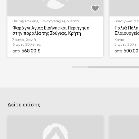
Hiking/Trekking
,
Ξεναγήσεις/Αξιοθέατα
Γευσιγνωσία 
Πεζοπορία Πό
Φαράγγι Αγίας Ειρήνης και Περιήγηση
Παλιά Πόλη 
στην παραλία της Σούγιας, Κρήτη
Ελαιουργεί
Σούγια, Χανιά
Χανιά
6 ώρες 30 λεπτά
5 ώρες 30 λεπ
568.00 €
500.00
από
από
Δείτε επίσης