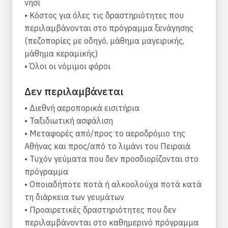
νησί
(1:40 ώρα). Μπορείτε να αποφασίσετε για το
• Κόστος για όλες τις δραστηριότητες που
λιμάνι αναχώρησής σας ανάλογα με το
περιλαμβάνονται στο πρόγραμμα ξενάγησης
πρόγραμμα των διακοπών σας. Αυτό για το
(πεζοπορίες με οδηγό, μάθημα μαγειρικής,
οποίο μπορούμε να σας διαβεβαιώσουμε είναι
μάθημα κεραμικής)
ότι θα απολαύσετε πραγματικά αυθεντικές και
• Όλοι οι νόμιμοι φόροι
δραστήριες διακοπές, πεζοπορία στην Κύθνο!
Δεν περιλαμβάνεται
Τα κυριότερα σημεία περιήγησης
• Διεθνή αεροπορικά εισιτήρια
Εξερευνήστε ένα από τα πιο αυθεντικά και
• Ταξιδιωτική ασφάλιση
μη τουριστικά νησιά της Ελλάδας
• Μεταφορές από/προς το αεροδρόμιο της
Ακολουθήστε μερικά από τα πολυάριθμα
Αθήνας και προς/από το λιμάνι του Πειραιά
μονοπάτια πεζοπορίας και ανακαλύψτε
• Τυχόν γεύματα που δεν προσδιορίζονται στο
αρχαίες τοποθεσίες και απομονωμένες
πρόγραμμα
παραλίες
• Οποιαδήποτε ποτά ή αλκοολούχα ποτά κατά
Πάρτε ένα μάθημα μαγειρικής και μάθετε
τη διάρκεια των γευμάτων
πώς να μαγειρεύετε παραδοσιακές τοπικές
• Προαιρετικές δραστηριότητες που δεν
λιχουδιές
περιλαμβάνονται στο καθημερινό πρόγραμμα