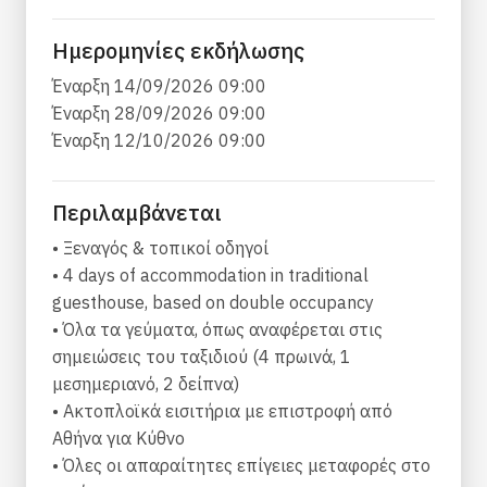
εποχή, αγροτικά χωράφια, ιαματικές πηγές,
πολλά μονοπάτια πεζοπορίας, ένα από τα
Ημερομηνίες εκδήλωσης
μεγαλύτερα σπήλαια στην Ελλάδα και η
Έναρξη 14/09/2026 09:00
νόστιμη τοπική κουζίνα αναμφίβολα θα σας
Έναρξη 28/09/2026 09:00
προσφέρει τις καλύτερες αυθεντικές
Έναρξη 12/10/2026 09:00
δραστήριες διακοπές σε ένα ελληνικό νησί.
Αν αναζητάτε ηρεμία, απλότητα και
Περιλαμβάνεται
αυθεντικότητα, αλλά ταυτόχρονα θέλετε να
απολαύσετε περπάτημα, πεζοπορία και
• Ξεναγός & τοπικοί οδηγοί
ενδιαφέρουσες πολιτιστικές συναντήσεις, αυτή
• 4 days of accommodation in traditional
είναι η σωστή εξερεύνηση για εσάς! Επιπλέον,
guesthouse, based on double occupancy
μπορείτε να το συνδυάσετε με μια επίσκεψη
• Όλα τα γεύματα, όπως αναφέρεται στις
στα γύρω νησιά των Κυκλάδων ή ως ιδανική
σημειώσεις του ταξιδιού (4 πρωινά, 1
απόδραση από την Αθήνα.
μεσημεριανό, 2 δείπνα)
• Ακτοπλοϊκά εισιτήρια με επιστροφή από
Βρίσκεται στις Δυτικές Κυκλάδες, η Κύθνος
Αθήνα για Κύθνο
είναι εύκολα προσβάσιμη με πλοίο είτε από το
• Όλες οι απαραίτητες επίγειες μεταφορές στο
λιμάνι του Πειραιά (3 ώρες) είτε από το Λαύριο