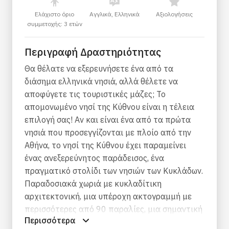
Ελάχιστο όριο
Αγγλικά, Ελληνικά
Αξιολογήσεις
συμμετοχής: 3 ετών
Περιγραφή Δραστηριότητας
Θα θέλατε να εξερευνήσετε ένα από τα
διάσημα ελληνικά νησιά, αλλά θέλετε να
αποφύγετε τις τουριστικές μάζες; Το
απομονωμένο νησί της Κύθνου είναι η τέλεια
επιλογή σας! Αν και είναι ένα από τα πρώτα
νησιά που προσεγγίζονται με πλοίο από την
Αθήνα, το νησί της Κύθνου έχει παραμείνει
ένας ανεξερεύνητος παράδεισος, ένα
πραγματικό στολίδι των νησιών των Κυκλάδων.
Παραδοσιακά χωριά με κυκλαδίτικη
αρχιτεκτονική, μια υπέροχη ακτογραμμή με
περισσότερες από 90 παραλίες, μια σημαντική
Περισσότερα
ιστορία που χρονολογείται από τη Μεσολιθική