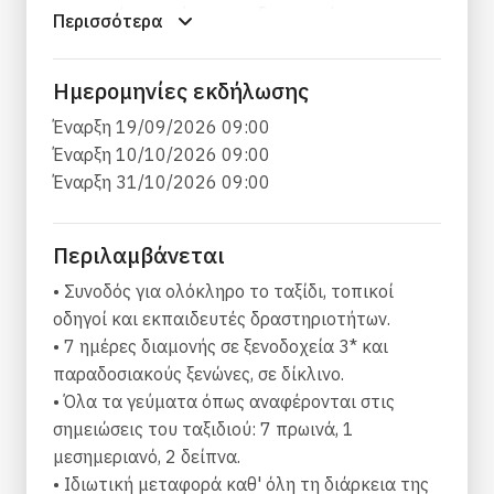
καταπράσινη φύση, την εξαιρετική
Περισσότερα
ακτογραμμή και τη μεγάλη βιοποικιλότητα. Για
να μην αναφέρουμε τη νόστιμη τοπική κουζίνα
Ημερομηνίες εκδήλωσης
με πολλά τοπικά και τοπικά προϊόντα που θα
ξυπνήσουν όλες σας τις αισθήσεις! Εδώ
Έναρξη 19/09/2026 09:00
μπορείτε να βρείτε άγρια ​​βουνά, ποτάμια,
Έναρξη 10/10/2026 09:00
φαράγγια, παραδοσιακά ορεινά χωριά καθώς
Έναρξη 31/10/2026 09:00
και μερικές από τις πιο εκπληκτικές παραλίες
και ακτές της Ελλάδας, όλα σε έναν προορισμό.
Περιλαμβάνεται
Εξερευνήστε μια από τις πιο όμορφες και
• Συνοδός για ολόκληρο το ταξίδι, τοπικοί
ρομαντικές πόλεις της Ελλάδας, το Ναύπλιο,
οδηγοί και εκπαιδευτές δραστηριοτήτων.
επισκεφθείτε σημαντικούς κοντινούς
• 7 ημέρες διαμονής σε ξενοδοχεία 3* και
αρχαιολογικούς χώρους όπως οι Μυκήνες και η
παραδοσιακούς ξενώνες, σε δίκλινο.
Επίδαυρος. Περπατήστε στα ίχνη του
• Όλα τα γεύματα όπως αναφέρονται στις
επιβλητικού Ταΰγετου, του ψηλότερου βουνού
σημειώσεις του ταξιδιού: 7 πρωινά, 1
της Πελοποννήσου και περιηγηθείτε στη
μεσημεριανό, 2 δείπνα.
βυζαντινή καστροπολιτεία του Μυστρά.
• Ιδιωτική μεταφορά καθ' όλη τη διάρκεια της