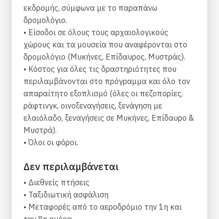
Συνεχίστε νότια, προς την άγρια ​​χερσόνησο της
εκδρομής, σύμφωνα με το παραπάνω
Μάνης, με τα πολυάριθμα αρχοντικά και τα
δρομολόγιο.
εντυπωσιακά βράχια με θέα στη Μεσόγειο
• Είσοδοι σε όλους τους αρχαιολογικούς
Θάλασσα. Περπατήστε στο ακρωτήριο Tenaron,
χώρους και τα μουσεία που αναφέρονται στο
το νοτιότερο άκρο της ηπειρωτικής Ευρώπης
δρομολόγιο (Μυκήνες, Επίδαυρος, Μυστράς).
και εξερευνήστε τα εντυπωσιακά σπήλαια του
• Κόστος για όλες τις δραστηριότητες που
Διρού! Συνεχίστε την περιπέτειά σας στο χωριό
περιλαμβάνονται στο πρόγραμμα και όλο τον
Δημητσάνα και εξερευνήστε μέρος του όρους
απαραίτητο εξοπλισμό (όλες οι πεζοπορίες,
Μανάλων, ενός από τα πιο πυκνά βουνά της
ράφτινγκ, οινοξεναγήσεις, ξενάγηση με
Ελλάδας. Περπατήστε στο φαράγγι του
ελαιόλαδο, ξεναγήσεις σε Μυκήνες, Επίδαυρο &
Λούσιου, μέρος του πιστοποιημένου
Μυστρά).
μονοπατιού του Μανάλων, επισκεφτείτε
• Όλοι οι φόροι.
παραδοσιακά χωριά, πλούσια σε ιστορία,
απολαύστε ράφτινγκ σε ένα από τα πιο άγρια ​​
Δεν περιλαμβάνεται
ποτάμια της χώρας και απολαύστε τη νόστιμη
• Διεθνείς πτήσεις
τοπική κουζίνα!
• Ταξιδιωτική ασφάλιση
Αν ψάχνετε για μοναδικές διακοπές
• Μεταφορές από το αεροδρόμιο την 1η και
περιπέτειας που συνδυάζει τέλεια τη θάλασσα
την 8η ημέρα