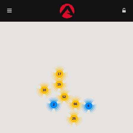
17
15
10
52
66
2
6
25