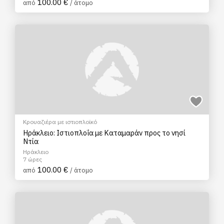
100.00 €
από
/ άτομο
Κρουαζιέρα με ιστιοπλοϊκό
Ηράκλειο: Ιστιοπλοΐα με Καταμαράν προς το νησί
Ντία
Ηράκλειο
7 ώρες
100.00 €
από
/ άτομο