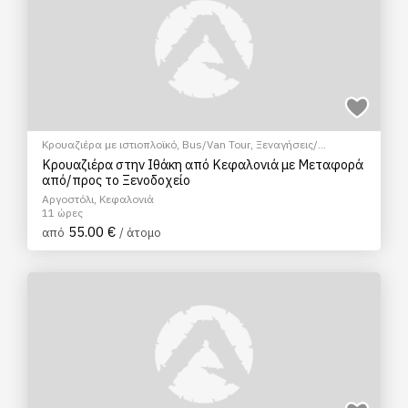
Κρουαζιέρα με ιστιοπλοϊκό
,
Bus/Van Tour
,
Ξεναγήσεις/
Αξιοθέατα
Κρουαζιέρα στην Ιθάκη από Κεφαλονιά με Μεταφορά
από/προς το Ξενοδοχείο
Αργοστόλι, Κεφαλονιά
11 ώρες
55.00 €
από
/ άτομο