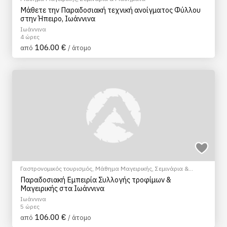
Μάθετε την Παραδοσιακή τεχνική ανοίγματος Φύλλου
στην Ήπειρο, Ιωάννινα
Ιωάννινα
4 ώρες
106.00 €
από
/ άτομο
Γαστρονομικός τουρισμός
,
Μάθημα Μαγειρικής
,
Σεμινάρια &
Μαθήματα
Παραδοσιακή Εμπειρία Συλλογής τροφίμων &
Μαγειρικής στα Ιωάννινα
Ιωάννινα
5 ώρες
106.00 €
από
/ άτομο