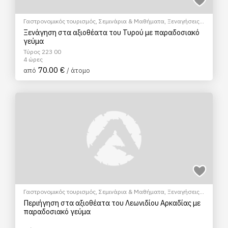
Γαστρονομικός τουρισμός
,
Σεμινάρια & Μαθήματα
,
Ξεναγήσεις/
Αξιοθέατα
,
Πεζοπορία Πόλης
,
Πολιτιστικά - Πολιτισμικά
Ξενάγηση στα αξιοθέατα του Τυρού με παραδοσιακό
γεύμα
Τύρος 223 00
4 ώρες
70.00 €
από
/ άτομο
Γαστρονομικός τουρισμός
,
Σεμινάρια & Μαθήματα
,
Ξεναγήσεις/
Αξιοθέατα
,
Πεζοπορία Πόλης
,
Πολιτιστικά - Πολιτισμικά
Περιήγηση στα αξιοθέατα του Λεωνιδίου Αρκαδίας με
παραδοσιακό γεύμα