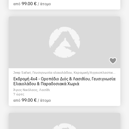
99.00 €
από
/ άτομο
Jeep Safari
,
Γευσιγνωσία ελαιολάδου
,
Κεραμική/Αγγειοπλαστική
,
Ξεναγήσεις/Αξιοθέατα
,
Πολιτιστικά - Πολιτισμικά
,
Σεμινάρια &
Εκδρομή 4x4 - Οροπέδιο Διός & Λασιθίου, Γευσιγνωσία
Μαθήματα
Ελαιολάδου & Παραδοσιακά Χωριά
Άγιος Νικόλαος, Λασίθι
7 ώρες
99.00 €
από
/ άτομο