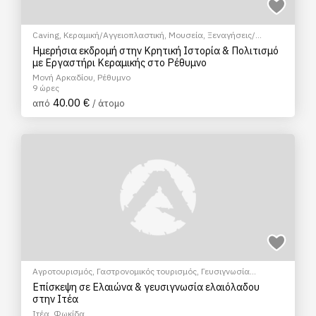
Caving
,
Κεραμική/Αγγειοπλαστική
,
Μουσεία
,
Ξεναγήσεις/
Αξιοθέατα
,
Πολιτιστικά - Πολιτισμικά
,
Σεμινάρια & Μαθήματα
Ημερήσια εκδρομή στην Κρητική Ιστορία & Πολιτισμό
με Εργαστήρι Κεραμικής στο Ρέθυμνο
Μονή Αρκαδίου, Ρέθυμνο
9 ώρες
40.00 €
από
/ άτομο
Αγροτουρισμός
,
Γαστρονομικός τουρισμός
,
Γευσιγνωσία
ελαιολάδου
,
Ξεναγήσεις/Αξιοθέατα
,
Σεμινάρια & Μαθήματα
Επίσκεψη σε Ελαιώνα & γευσιγνωσία ελαιόλαδου
στην Ιτέα
Ιτέα, Φωκίδα