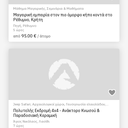
Μάθημα Μαγειρικής
,
Σεμινάρια & Μαθήματα
Μαγειρική εμπειρία στον πιο όμορφο κήπο κοντά στο
Ρέθυμνο, Κρήτη
Πηγή, Ρέθυμνο
5 ώρες
95.00 €
από
/ άτομο
Jeep Safari
,
Αρχαιολογικοί χώροι
,
Γευσιγνωσία ελαιολάδου
,
Κεραμική/Αγγειοπλαστική
,
Πολιτιστικά - Πολιτισμικά
,
Σεμινάρια
Πολυτελής Εκδρομή 4x4 - Ανάκτορο Κνωσού &
& Μαθήματα
Παραδοσιακή Κεραμική
Άγιος Νικόλαος, Λασίθι
7 ώρες