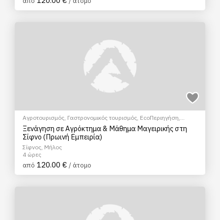
120.00 €
από
/ άτομο
Αγροτουρισμός
,
Γαστρονομικός τουρισμός
,
EcoΠεριηγήση
,
Μάθημα Μαγειρικής
,
Σεμινάρια & Μαθήματα
Ξενάγηση σε Αγρόκτημα & Μάθημα Μαγειρικής στη
Σίφνο (Πρωινή Εμπειρία)
Σίφνος, Μήλος
4 ώρες
120.00 €
από
/ άτομο