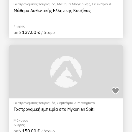
Γαστρονομικός τουρισμός
,
Μάθημα Μαγειρικής
,
Σεμινάρια &
Μαθήματα
Μάθημα Αυθεντικής Ελληνικής Κουζίνας
4 ώρες
137.00 €
από
/ άτομο
Γαστρονομικός τουρισμός
,
Σεμινάρια & Μαθήματα
Γαστρονομική εμπειρία στο Mykonian Spiti
Μύκονος
6 ώρες
150.00 €
από
/ άτομο