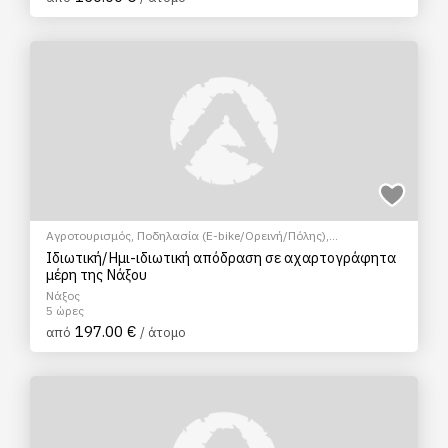
Αγροτουρισμός
,
Ποδηλασία (E-bike/Ορεινή/Πόλης)
,
Αρχαιολογικοί χώροι
,
Γαστρονομικός τουρισμός
,
Μάθημα
Ιδιωτική/Ημι-ιδιωτική απόδραση σε αχαρτογράφητα
Μαγειρικής
,
Μουσεία
,
Πολιτιστικά - Πολιτισμικά
,
Σεμινάρια &
μέρη της Νάξου
Μαθήματα
Νάξος
5 ώρες
197.00 €
από
/ άτομο