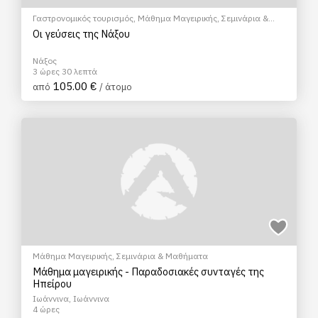
Γαστρονομικός τουρισμός
,
Μάθημα Μαγειρικής
,
Σεμινάρια &
Μαθήματα
Οι γεύσεις της Νάξου
Νάξος
3 ώρες 30 λεπτά
105.00 €
από
/ άτομο
Μάθημα Μαγειρικής
,
Σεμινάρια & Μαθήματα
Μάθημα μαγειρικής - Παραδοσιακές συνταγές της
Ηπείρου
Ιωάννινα, Ιωάννινα
4 ώρες