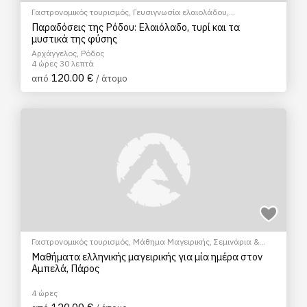
Γαστρονομικός τουρισμός
,
Γευσιγνωσία ελαιολάδου
,
EcoΠεριηγήση
,
Σεμινάρια & Μαθήματα
Παραδόσεις της Ρόδου: Ελαιόλαδο, τυρί και τα
μυστικά της φύσης
Αρχάγγελος, Ρόδος
4 ώρες 30 λεπτά
120.00 €
από
/ άτομο
Γαστρονομικός τουρισμός
,
Μάθημα Μαγειρικής
,
Σεμινάρια &
Μαθήματα
Μαθήματα ελληνικής μαγειρικής για μία ημέρα στον
Αμπελά, Πάρος
4 ώρες