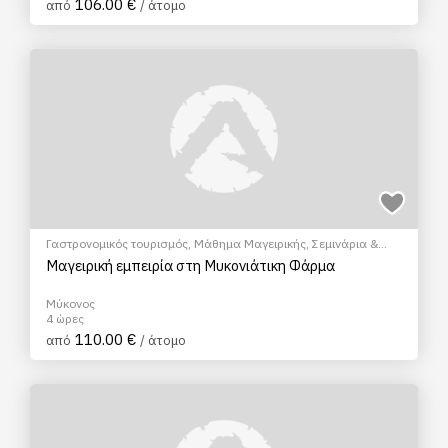
106.00 €
από
/ άτομο
Γαστρονομικός τουρισμός
,
Μάθημα Μαγειρικής
,
Σεμινάρια &
Μαθήματα
Μαγειρική εμπειρία στη Μυκονιάτικη Φάρμα
Μύκονος
4 ώρες
110.00 €
από
/ άτομο