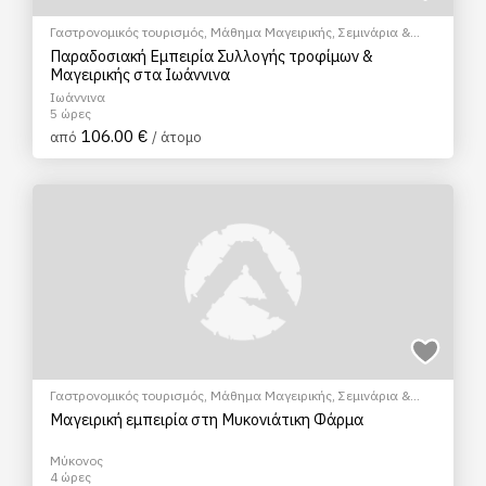
Γαστρονομικός τουρισμός
,
Μάθημα Μαγειρικής
,
Σεμινάρια &
Μαθήματα
Παραδοσιακή Εμπειρία Συλλογής τροφίμων &
Μαγειρικής στα Ιωάννινα
Ιωάννινα
5 ώρες
106.00 €
από
/ άτομο
Γαστρονομικός τουρισμός
,
Μάθημα Μαγειρικής
,
Σεμινάρια &
Μαθήματα
Μαγειρική εμπειρία στη Μυκονιάτικη Φάρμα
Μύκονος
4 ώρες