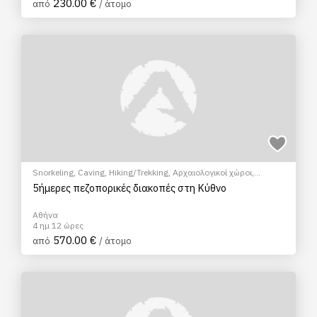
230.00 €
από
/ άτομο
Snorkeling
,
Caving
,
Hiking/Trekking
,
Αρχαιολογικοί χώροι
,
Μάθημα Μαγειρικής
,
Σεμινάρια & Μαθήματα
5ήμερες πεζοπορικές διακοπές στη Κύθνο
Αθήνα
4 ημ 12 ώρες
570.00 €
από
/ άτομο