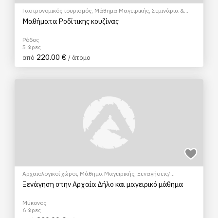
Γαστρονομικός τουρισμός
,
Μάθημα Μαγειρικής
,
Σεμινάρια &
Μαθήματα
Μαθήματα Ροδίτικης κουζίνας
Ρόδος
5 ώρες
220.00 €
από
/ άτομο
Αρχαιολογικοί χώροι
,
Μάθημα Μαγειρικής
,
Ξεναγήσεις/
Αξιοθέατα
,
Πολιτιστικά - Πολιτισμικά
,
Σεμινάρια & Μαθήματα
,
Ξενάγηση στην Αρχαία Δήλο και μαγειρικό μάθημα
Φώτο Tour
Μύκονος
6 ώρες