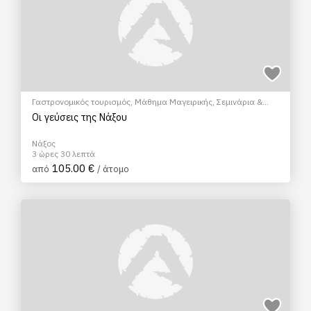
Γαστρονομικός τουρισμός
,
Μάθημα Μαγειρικής
,
Σεμινάρια &
Μαθήματα
Οι γεύσεις της Νάξου
Νάξος
3 ώρες 30 λεπτά
105.00 €
από
/ άτομο