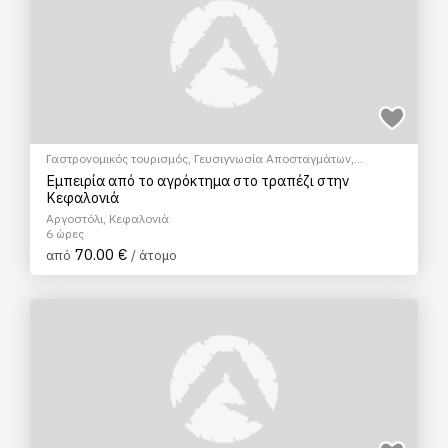
Γαστρονομικός τουρισμός
,
Γευσιγνωσία Αποσταγμάτων
,
EcoΠεριηγήση
,
Μάθημα Μαγειρικής
,
Πολιτιστικά - Πολιτισμικά
Εμπειρία από το αγρόκτημα στο τραπέζι στην
Κεφαλονιά
Αργοστόλι, Κεφαλονιά
6 ώρες
70.00 €
από
/ άτομο