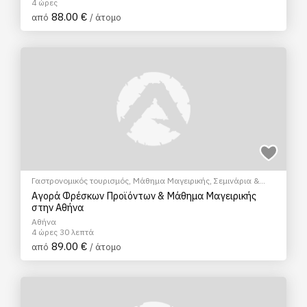
4 ώρες
88.00 €
από
/ άτομο
Γαστρονομικός τουρισμός
,
Μάθημα Μαγειρικής
,
Σεμινάρια &
Μαθήματα
Αγορά Φρέσκων Προϊόντων & Μάθημα Μαγειρικής
στην Αθήνα
Αθήνα
4 ώρες 30 λεπτά
89.00 €
από
/ άτομο