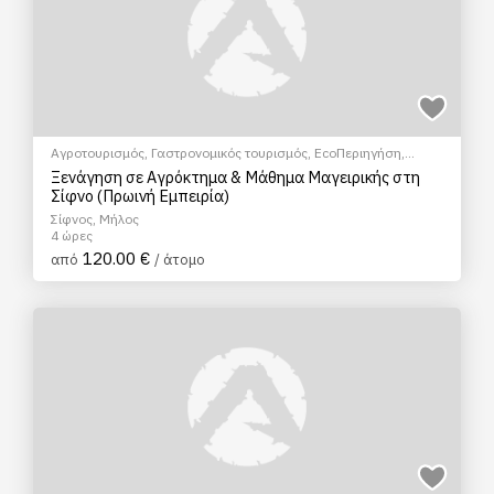
Αγροτουρισμός
,
Γαστρονομικός τουρισμός
,
EcoΠεριηγήση
,
Μάθημα Μαγειρικής
,
Σεμινάρια & Μαθήματα
Ξενάγηση σε Αγρόκτημα & Μάθημα Μαγειρικής στη
Σίφνο (Πρωινή Εμπειρία)
Σίφνος, Μήλος
4 ώρες
120.00 €
από
/ άτομο