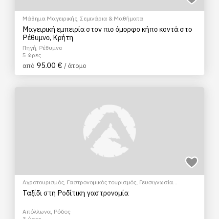
Μάθημα Μαγειρικής
,
Σεμινάρια & Μαθήματα
Μαγειρική εμπειρία στον πιο όμορφο κήπο κοντά στο
Ρέθυμνο, Κρήτη
Πηγή, Ρέθυμνο
5 ώρες
95.00 €
από
/ άτομο
Αγροτουρισμός
,
Γαστρονομικός τουρισμός
,
Γευσιγνωσία
κρασιού
,
Μάθημα Μαγειρικής
,
Πολιτιστικά - Πολιτισμικά
,
Ταξίδι στη Ροδίτικη γαστρονομία
Σεμινάρια & Μαθήματα
Απόλλωνα, Ρόδος
3 ώρες