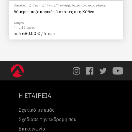
Snorkeling
,
Caving
,
Hiking/Trekking
,
Αρχαιολογικοί χώροι
,
Μάθημα Μαγειρικής
,
Σεμινάρια & Μαθήματα
5ήμερες πεζοπορικές διακοπές στη Κύθνο
Αθήνα
4 ημ 12 ώρες
680.00 €
από
/ άτομο
Η ΕΤΑΙΡΕΙΑ
Σχετικά με εμάς
Σχεδίασε την εκδρομή σου
Επικοινωνία