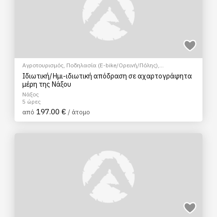
Αγροτουρισμός
,
Ποδηλασία (E-bike/Ορεινή/Πόλης)
,
Αρχαιολογικοί χώροι
,
Γαστρονομικός τουρισμός
,
Μάθημα
Ιδιωτική/Ημι-ιδιωτική απόδραση σε αχαρτογράφητα
Μαγειρικής
,
Μουσεία
,
Πολιτιστικά - Πολιτισμικά
,
Σεμινάρια &
μέρη της Νάξου
Μαθήματα
Νάξος
5 ώρες
197.00 €
από
/ άτομο