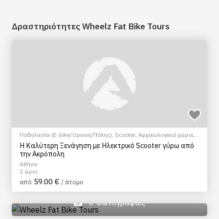
Δραστηριότητες Wheelz Fat Bike Tours
Ποδηλασία (E-bike/Ορεινή/Πόλης)
,
Scooter
,
Αρχαιολογικοί χώροι
,
Πεζοπορία Πόλης
Η Καλύτερη Ξενάγηση με Ηλεκτρικό Scooter γύρω από
την Ακρόπολη
Αθήνα
2 ώρες
59.00 €
από
/ άτομο
8 Φωτογραφίες